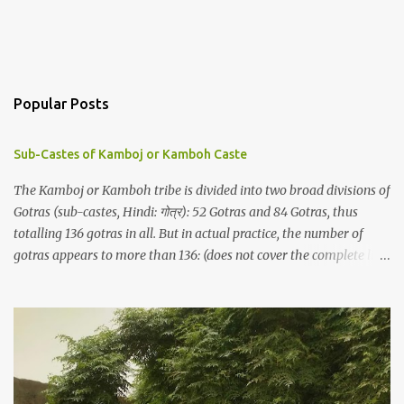
Popular Posts
Sub-Castes of Kamboj or Kamboh Caste
The Kamboj or Kamboh tribe is divided into two broad divisions of
Gotras (sub-castes, Hindi: गोत्र): 52 Gotras and 84 Gotras, thus
totalling 136 gotras in all. But in actual practice, the number of
gotras appears to more than 136: (does not cover the complete list).
कम्बोज जाति की उपजातियां / गोत्र Here is the list of commonly used
surnames and their references: Abdal References: Kamboj Itihaas,
1972, H. S. Thind, p 42, Vishal Kamboj (Monthly Kamboj
Magazine), Sher Singh Kamboj Nirmal , p 14, Jat Tribes of Zira p
140/141 Aglavey References: Kamboj Itihaas, 1972, H. S. Thind, p
42, Vishal Kamboj (Monthly Kamboj Magazine), Sher Singh