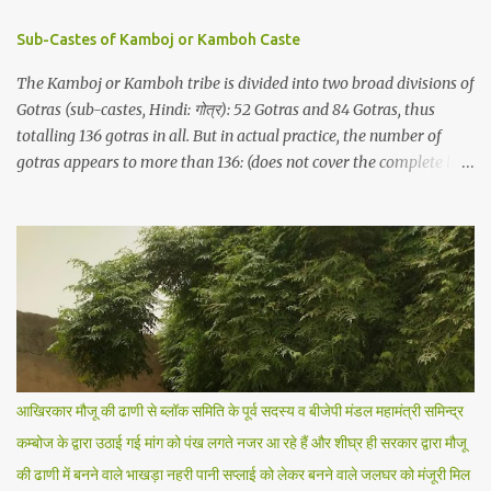
Sub-Castes of Kamboj or Kamboh Caste
The Kamboj or Kamboh tribe is divided into two broad divisions of
Gotras (sub-castes, Hindi: गोत्र): 52 Gotras and 84 Gotras, thus
totalling 136 gotras in all. But in actual practice, the number of
gotras appears to more than 136: (does not cover the complete list).
कम्बोज जाति की उपजातियां / गोत्र Here is the list of commonly used
surnames and their references: Abdal References: Kamboj Itihaas,
1972, H. S. Thind, p 42, Vishal Kamboj (Monthly Kamboj
Magazine), Sher Singh Kamboj Nirmal , p 14, Jat Tribes of Zira p
140/141 Aglavey References: Kamboj Itihaas, 1972, H. S. Thind, p
42, Vishal Kamboj (Monthly Kamboj Magazine), Sher Singh
Kamboj Nirmal , p 14, Jat Tribes of Zira p 140/141 Ajpal References:
Kamboj Itihaas, 1972, H. S. Thind, p 42, Vishal Kamboj (Monthly
Kamboj Magazine), Sher Singh Kamboj Nirmal , p 14, Jat Tribes of
आखिरकार मौजू की ढाणी से ब्लॉक समिति के पूर्व सदस्य व बीजेपी मंडल महामंत्री समिन्द्र
Zira p 140/141 Amber/Ambarey References: Kamboj Itihaas, 1972,
कम्बोज के द्वारा उठाई गई मांग को पंख लगते नजर आ रहे हैं और शीघ्र ही सरकार द्वारा मौजू
H. S. Thind, p 42, Vishal Kamboj (Monthly Kamboj Magazine)...
की ढाणी में बनने वाले भाखड़ा नहरी पानी सप्लाई को लेकर बनने वाले जलघर को मंजूरी मिल