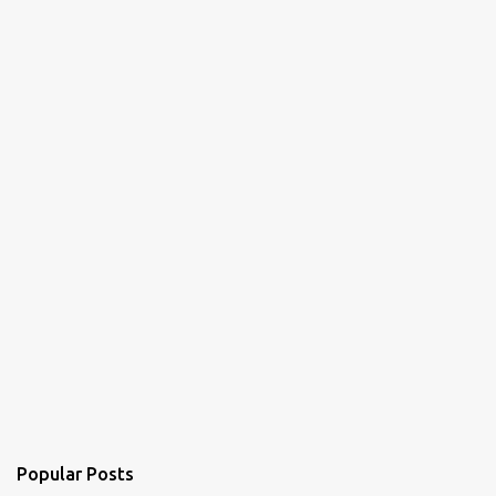
n
t
s
Popular Posts