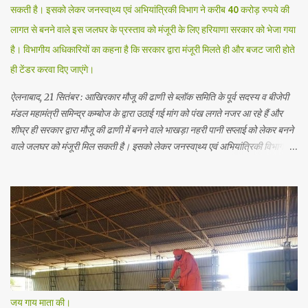
सकती है। इसको लेकर जनस्वा्थ्य एवं अभियांत्रिकी विभाग ने करीब 40 करोड़ रुपये की
लागत से बनने वाले इस जलघर के प्रस्ताव को मंजूरी के लिए हरियाणा सरकार को भेजा गया
है। विभागीय अधिकारियों का कहना है कि सरकार द्वारा मंजूरी मिलते ही और बजट जारी होते
ही टेंडर करवा दिए जाएंगे।
ऐलनाबाद, 21 सितंबर : आखिरकार मौजू की ढाणी से ब्लॉक समिति के पूर्व सदस्य व बीजेपी
मंडल महामंत्री समिन्द्र कम्बोज के द्वारा उठाई गई मांग को पंख लगते नजर आ रहे हैं और
शीघ्र ही सरकार द्वारा मौजू की ढाणी में बनने वाले भाखड़ा नहरी पानी सप्लाई को लेकर बनने
वाले जलघर को मंजूरी मिल सकती है। इसको लेकर जनस्वा्थ्य एवं अभियांत्रिकी विभाग ने
करीब 40 करोड़ रुपये की लागत से बनने वाले इस जलघर के प्रस्ताव को मंजूरी के लिए
हरियाणा सरकार को भेजा गया है। विभागीय अधिकारियों का कहना है कि सरकार द्वारा मंजूरी
मिलते ही और बजट जारी होते ही टेंडर करवा दिए जाएंगे। गौरतलब हो कि गांव मौजू की ढाणी
व आसपास के इलाके में पेयजल संकट रहता है क्योंकि यहां पर नहरी पानी पर आधारित
जलघर नही है और जमीनी पानी क्षार वाला है जिससे लोगों में घुटनों व पेट की बीमारियां बढ
रही है। इसके लिए पूर्व ब्लॉक समिति मैम्बर समिन्द्र कम्बोज ने अपने वार्ड के गांवों मौजू की
ढाणी, थोबरिया व दया सिंह थेड़ के लोगों से जलघर बनाने का वायदा किया था। उनके इस
वायदे को पूरा करने में वरिष्ठ बीजेपी नेता अमीरचंद मेहता ने पूरा साथ दिया और कई बार
चंडीगढ के चक्क...
जय गाय माता की।