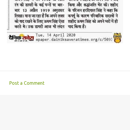
Post a Comment
C
o
m
m
e