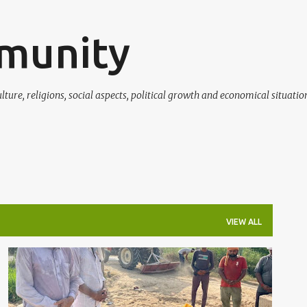
Skip to main content
munity
ure, religions, social aspects, political growth and economical situati
VIEW ALL