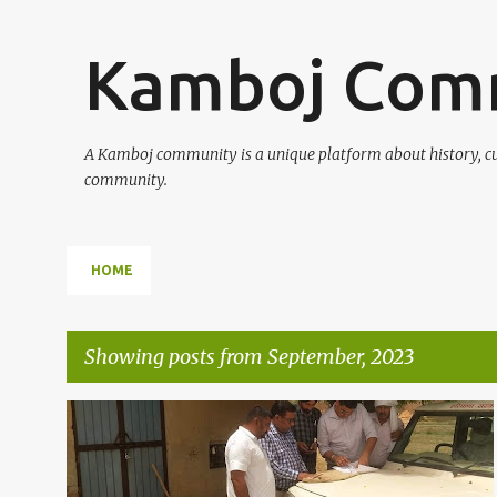
Kamboj Com
A Kamboj community is a unique platform about history, cult
community.
HOME
Showing posts from September, 2023
P
o