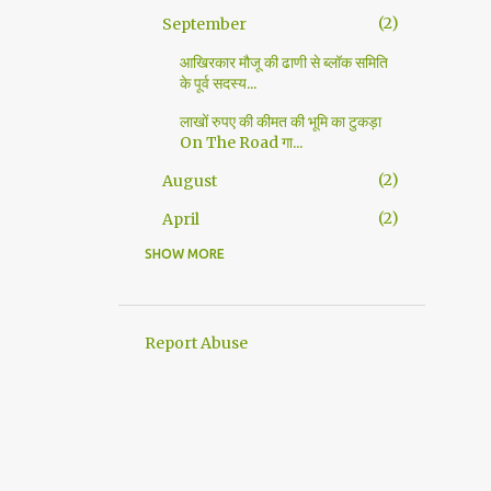
2
September
आखिरकार मौजू की ढाणी से ब्लॉक समिति
के पूर्व सदस्य...
लाखों रुपए की कीमत की भूमि का टुकड़ा
On The Road गा...
2
August
2
April
SHOW MORE
10
2022
1
September
5
August
Report Abuse
1
June
2
March
1
January
5
2021